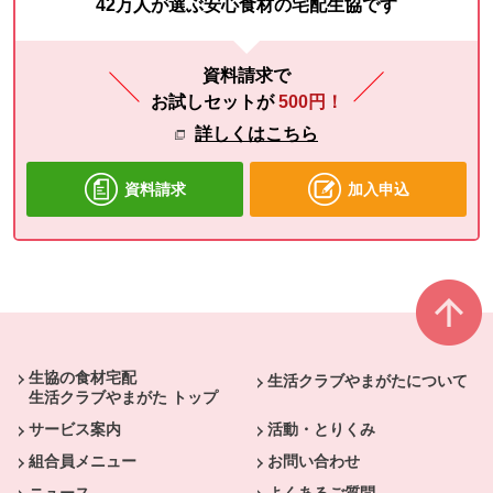
42万人が選ぶ安心食材の宅配生協です
資料請求で
お試しセットが
500円！
詳しくはこちら
資料請求
加入申込
本文ここまで。
ここから共通フッターメニューです。
生協の食材宅配
生活クラブやまがたについて
生活クラブやまがた トップ
サービス案内
活動・とりくみ
組合員メニュー
お問い合わせ