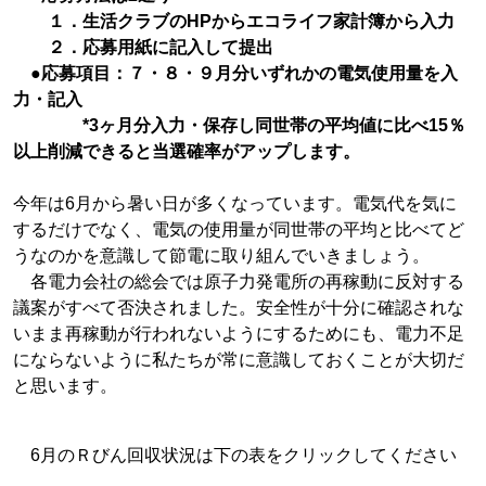
１．生活クラブのHPからエコライフ家計簿から入力
２．応募用紙に記入して提出
●応募項目：７・８・９月分いずれかの電気使用量を入
力・記入
*3ヶ月分入力・保存し同世帯の平均値に比べ15％
以上削減できると当選確率がアップします。
今年は6月から暑い日が多くなっています。電気代を気に
するだけでなく、電気の使用量が同世帯の平均と比べてど
うなのかを意識して節電に取り組んでいきましょう。
各電力会社の総会では原子力発電所の再稼動に反対する
議案がすべて否決されました。安全性が十分に確認されな
いまま再稼動が行われないようにするためにも、電力不足
にならないように私たちが常に意識しておくことが大切だ
と思います。
6月のＲびん回収状況は下の表をクリックしてください