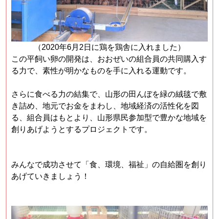
（2020年6月2日に鶏を鶏舎に入れました）
この平飼い卵の開発は、おおぜいの組合員の共同購入す
る力で、素
性が明かなものを手に入れる運動です。
さらに食べる力の結集で、山形の田んぼを緑の絨毯で敷
き詰め、地
元でお金をまわし、地域経済の活性化を図
る、組合員はもとより、
山形県民参加型で豊かな地域を
創りあげようとするプロジェクトで
す。
みんなで成功させて「食、環境、福祉」の自給圏を創り
あげていき
ましょう！