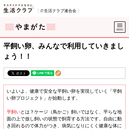
本文へジャンプする。
ページの先頭です。
生活クラブ連合会
別のウィンドウで開きます。
ここからサイト内共通メニューです。
サイト内共通メニューをスキップする
サイト内共通メニューここまで。
平飼い卵、みんなで利用していきまし
ょう！！
いよいよ、健康で安全な平飼い卵を実現していく「平飼
い卵プロジ
ェクト」が始動します。
平飼い
とは？ケージ
（鳥かご）飼いではなく、平らな地
面の上で放し飼いの状態で飼育する方法です。自由に動
き回れるので体力がつき、病気になりにくく健康な体に