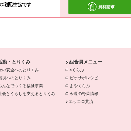
材の宅配生協です
資料請求
活動・とりくみ
組合員メニュー
食の安全へのとりくみ
別のウィンドウで開きます。
eくらぶ
別のウィンドウで開きま
環境へのとりくみ
別のウィンドウで開きます。
ビオサポレシピ
別のウィンドウで
みんなでつくる福祉事業
別のウィンドウで開きます。
よやくらぶ
別のウィンドウで開き
きます。
社会とくらしを支えるとりくみ
別のウィンドウで開きます。
今週の野菜情報
別のウィンドウで
エッコロ共済