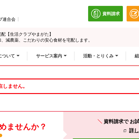
資料請求
別のウィンドウ
ブ連合会
別のウィンドウで開きます。
宅配【生活クラブやまがた】
加、減農薬、こだわりの安心食材を宅配します。
について
サービス案内
活動・とりくみ
組
在しません。
資料請求で
お
めませんか？
詳