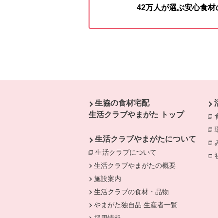
42万人が選ぶ安心食
本文ここまで。
ここから共通フッターメニューです。
生協の食材宅配
生活クラブやまがた トップ
生活クラブやまがたについて
生活クラブについて
別のウィンドウで開
生活クラブやまがたの概要
施設案内
生活クラブの食材・品物
やまがた独自品 生産者一覧