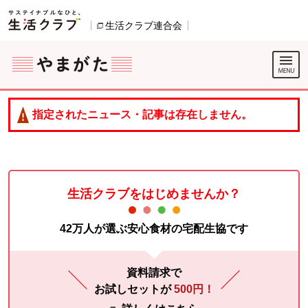
本文へジャンプする。
ページの先頭です。
生活クラブ連合会
別のウィンドウで開きます。
ここからサイト内共通メニューです。
サイト内共通メニューをスキップする
サイト内共通メニューここまで。
指定されたニュース・記事は存在しません。
生活クラブをはじめませんか？
42万人が選ぶ安心食材の宅配生協です
資料請求で
お試しセットが
500円！