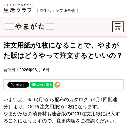
本文へジャンプする。
ページの先頭です。
生活クラブ連合会
別のウィンドウで開きます。
ここからサイト内共通メニューです。
サイト内共通メニューをスキップする
サイト内共通メニューここまで。
注文用紙が1枚になることで、やまが
た版はどうやって注文するといいの？
開催日：2026年03月16日
いよいよ、
3/16(
月)から配布のカタログ
（
4
月
1
回
配達
分）より
、
OCR(
注文用紙
)
が
1
枚になります。
やまがた版の消費材も連合版のOCR注文用紙に記入す
ることになりますので、変更内容をご確認ください。