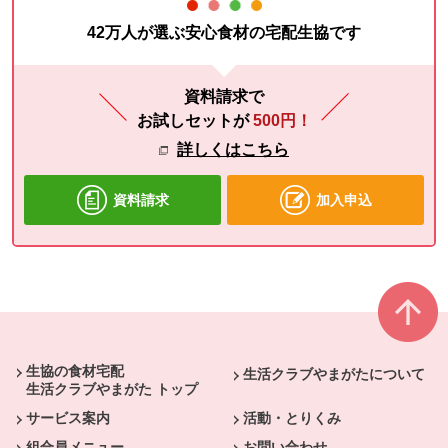
42万人が選ぶ安心食材の宅配生協です
資料請求で
お試しセットが
500円！
詳しくはこちら
資料請求
加入申込
本文ここまで。
ここから共通フッターメニューです。
生協の食材宅配
生活クラブやまがたについて
生活クラブやまがた トップ
サービス案内
活動・とりくみ
組合員メニュー
お問い合わせ