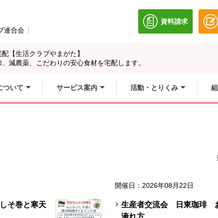
資料請求
別のウィンドウ
ブ連合会
別のウィンドウで開きます。
宅配【生活クラブやまがた】
加、減農薬、こだわりの安心食材を宅配します。
について
サービス案内
活動・とりくみ
組
開催日：2026年08月22日
しそ巻と寒天
生産者交流会 日東珈琲 
淹れ方