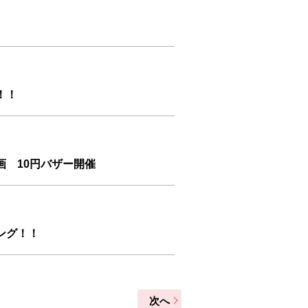
！！
画 10円バザー開催
ング！！
次へ