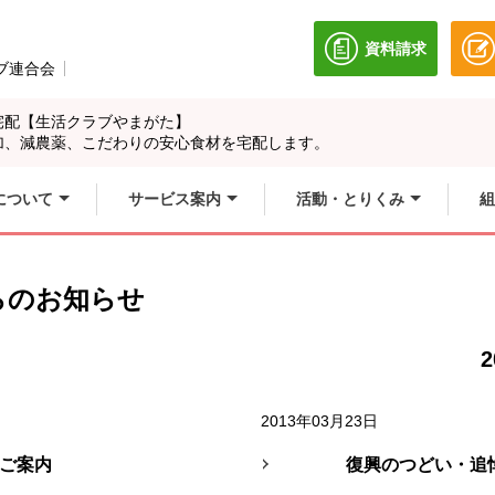
資料請求
別のウィンドウ
ブ連合会
別のウィンドウで開きます。
宅配【生活クラブやまがた】
加、減農薬、こだわりの安心食材を宅配します。
について
サービス案内
活動・とりくみ
組
らのお知らせ
2
2013年03月23日
案内
復興のつどい・追悼