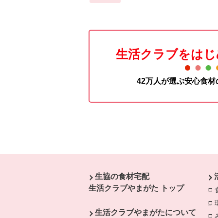
生活クラブをはじ
42万人が選ぶ安心食
本文ここまで。
ここから共通フッターメニューです。
生協の食材宅配
生活クラブやまがた トップ
生活クラブやまがたについて