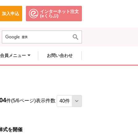
インターネット注文
加入申込
で開きます。
別のウィンドウで開きます。
別のウィンドウで開きます。
(eくらぶ)
合員メニュー
お問い合わせ
04
件(5/6ページ)
表示件数
式を開催